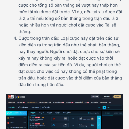
cược cho tổng số bàn thắng sẽ vượt hay thấp hơn
mức tài xỉu được đặt trước. Ví dụ, nếu tài xỉu được đặt
là 2,5 thì nếu tổng số bàn thắng trong trận đấu là 3
hoặc nhiều hơn thì người chơi đặt cược vào Tài sẽ
thắng.
Cược trong trận đấu: Loại cược này đặt trên các sự
kiện diễn ra trong trận đấu như thẻ phạt, bàn thắng,
hay thay người. Người chơi đặt cược cho sự kiện sẽ
xảy ra hay không xảy ra, hoặc đặt cược vào thời
điểm diễn ra của sự kiện đó. Ví dụ, người chơi có thể
đặt cược cho việc có hay không có thẻ phạt trong
trận đấu, hoặc đặt cược vào thời điểm của bàn thắng
đầu tiên trong trận đấu.