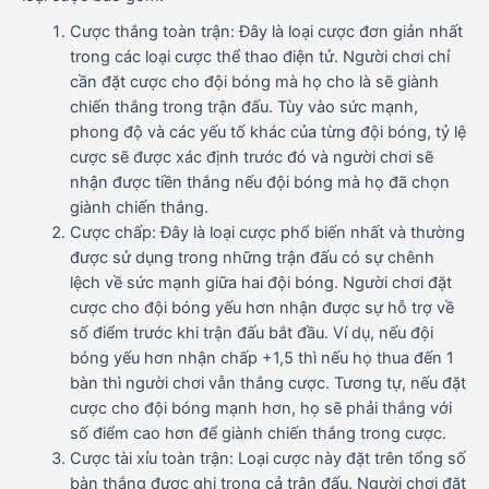
Cược thắng toàn trận: Đây là loại cược đơn giản nhất
trong các loại cược thể thao điện tử. Người chơi chỉ
cần đặt cược cho đội bóng mà họ cho là sẽ giành
chiến thắng trong trận đấu. Tùy vào sức mạnh,
phong độ và các yếu tố khác của từng đội bóng, tỷ lệ
cược sẽ được xác định trước đó và người chơi sẽ
nhận được tiền thắng nếu đội bóng mà họ đã chọn
giành chiến thắng.
Cược chấp: Đây là loại cược phổ biến nhất và thường
được sử dụng trong những trận đấu có sự chênh
lệch về sức mạnh giữa hai đội bóng. Người chơi đặt
cược cho đội bóng yếu hơn nhận được sự hỗ trợ về
số điểm trước khi trận đấu bắt đầu. Ví dụ, nếu đội
bóng yếu hơn nhận chấp +1,5 thì nếu họ thua đến 1
bàn thì người chơi vẫn thắng cược. Tương tự, nếu đặt
cược cho đội bóng mạnh hơn, họ sẽ phải thắng với
số điểm cao hơn để giành chiến thắng trong cược.
Cược tài xỉu toàn trận: Loại cược này đặt trên tổng số
bàn thắng được ghi trong cả trận đấu. Người chơi đặt