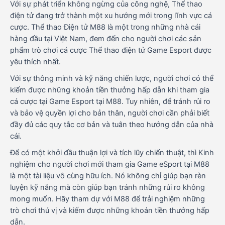
Với sự phát triển không ngừng của công nghệ, Thể thao
điện tử đang trở thành một xu hướng mới trong lĩnh vực cá
cược. Thể thao Điện tử M88 là một trong những nhà cái
hàng đầu tại Việt Nam, đem đến cho người chơi các sản
phẩm trò chơi cá cược Thể thao điện tử Game Esport được
yêu thích nhất.
Với sự thông minh và kỹ năng chiến lược, người chơi có thể
kiếm được những khoản tiền thưởng hấp dẫn khi tham gia
cá cược tại Game Esport tại M88. Tuy nhiên, để tránh rủi ro
và bảo vệ quyền lợi cho bản thân, người chơi cần phải biết
đầy đủ các quy tắc cơ bản và tuân theo hướng dẫn của nhà
cái.
Để có một khởi đầu thuận lợi và tích lũy chiến thuật, thì Kinh
nghiệm cho người chơi mới tham gia Game eSport tại M88
là một tài liệu vô cùng hữu ích. Nó không chỉ giúp bạn rèn
luyện kỹ năng mà còn giúp bạn tránh những rủi ro không
mong muốn. Hãy tham dự với M88 để trải nghiệm những
trò chơi thú vị và kiếm được những khoản tiền thưởng hấp
dẫn.