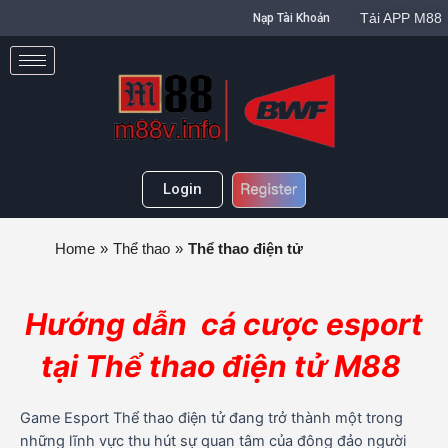
Tải APP M88
Nạp Tài Khoản
Login
Home
»
Thể thao
»
Thể thao điện tử
Hướng dẫn c
á cược
esport
tại Thể thao điện tử M88
Game Esport Thể thao điện tử đang trở thành một trong
những lĩnh vực thu hút sự quan tâm của đông đảo người