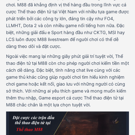
chơi. M88 đã khẳng định vị thế hàng đầu trong lĩnh vực cá
cược Thể thao điện tử tại Việt Nam với nhiều tựa game được
phát triển bởi các công ty lớn, đáng tin cậy như FO4,
LLMHT, Dota 2 và còn nhiều game nổi tiếng hơn nữa. Đặc
biệt, những giải đấu e Sport hàng đầu như CKTG, MSI hay
LCS luôn được M88 livestream để người chơi có thể dễ
dàng theo dõi và đặt cược.
Ngoài việc mang lại những giây phút giải trí tuyệt vời, Thể
thao điện tử tại M88 còn cho phép người chơi kiếm tiền một
cách dễ dàng. Đặc biệt, tính năng chat live cùng với các
game thủ khác cũng giúp người chơi tìm hiểu kinh nghiệm
chơi game hoặc kết nối, giao lưu với những người có cùng
sở thích. Với những ai yêu thích game và mong muốn kiếm
thêm thu nhập, Game esport cá cược Thể thao điện tử tại
M88 chắc chắn là một lựa chọn tuyệt vời.