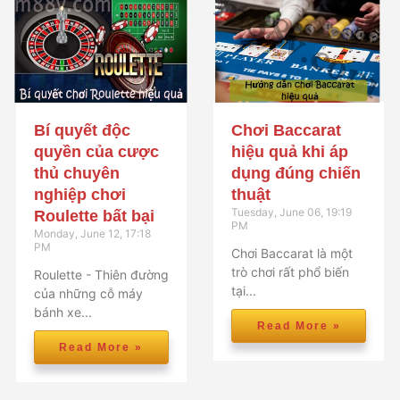
Bí quyết độc
Chơi Baccarat
quyền của cược
hiệu quả khi áp
thủ chuyên
dụng đúng chiến
nghiệp chơi
thuật
Tuesday, June 06, 19:19
Roulette bất bại
PM
Monday, June 12, 17:18
PM
Chơi Baccarat là một
trò chơi rất phổ biến
Roulette - Thiên đường
tại...
của những cỗ máy
bánh xe...
Read More »
Read More »