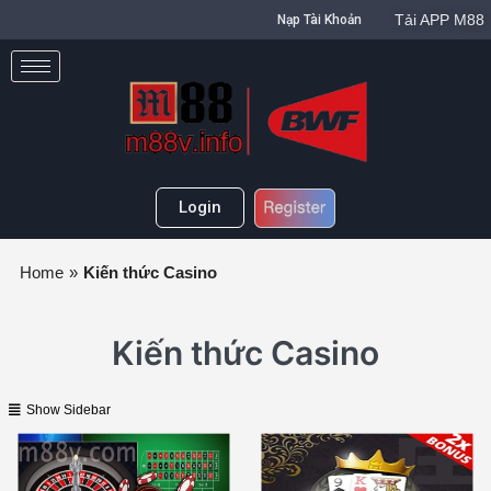
Tải APP M88
Nạp Tài Khoản
Login
Home
»
Kiến thức Casino
Kiến thức Casino
Show Sidebar