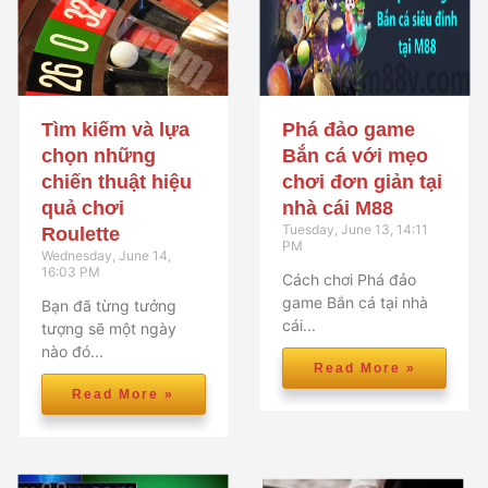
Tìm kiếm và lựa
Phá đảo game
chọn những
Bắn cá với mẹo
chiến thuật hiệu
chơi đơn giản tại
quả chơi
nhà cái M88
Tuesday, June 13, 14:11
Roulette
PM
Wednesday, June 14,
16:03 PM
Cách chơi Phá đảo
game Bắn cá tại nhà
Bạn đã từng tưởng
cái...
tượng sẽ một ngày
nào đó...
Read More »
Read More »