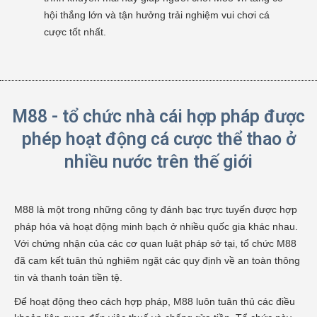
hội thắng lớn và tận hưởng trải nghiệm vui chơi cá
cược tốt nhất.
M88 - tổ chức nhà cái hợp pháp được
phép hoạt động cá cược thể thao ở
nhiều nước trên thế giới
M88 là một trong những công ty đánh bạc trực tuyến được hợp
pháp hóa và hoạt động minh bạch ở nhiều quốc gia khác nhau.
Với chứng nhận của các cơ quan luật pháp sở tại, tổ chức M88
đã cam kết tuân thủ nghiêm ngặt các quy định về an toàn thông
tin và thanh toán tiền tệ.
Để hoạt động theo cách hợp pháp, M88 luôn tuân thủ các điều