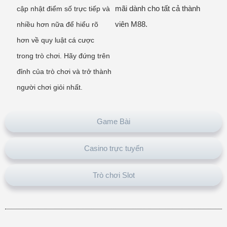
cập nhật điểm số trực tiếp và
mãi dành cho tất cả thành
nhiều hơn nữa để hiểu rõ
viên M88.
hơn về quy luật cá cược
trong trò chơi. Hãy đứng trên
đỉnh của trò chơi và trở thành
người chơi giỏi nhất.
Game Bài
Casino trực tuyến
Trò chơi Slot