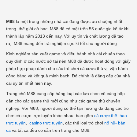
M88
là một trong những nhà cái
đang được
ưa chuộng nhất
trong thế giới cờ bạc. M88 đã có mặt trên 55 quốc gia kể từ khi
thành lập năm 2013 đến nay. Với uy tín và chất lượng đã tạo
ra, M88 mang đến trải nghiệm cực kì tốt cho người dùng.
Kinh nghiệm sản xuất game và điều hành nhà cái chuẩn theo
quy định ở các nước sở tại nên M88 đã được hoạt động với giấy
phép hợp pháp dành cho các trò chơi cá cược thú vị, vận hành
công bằng và kết quả minh bạch. Đó chính là đẳng cấp của
nhà
cái uy tín
nhất hiện nay.
Trang chủ M88
cung cấp hàng loạt các lựa chọn vô cùng hấp
dẫn cho các game thủ mới cũng như các game thủ chuyên
nghiệp. Với M88, người dùng có thể tận hưởng đa dạng các trò
chơi
cá cược trực tuyến
khác nhau, bao gồm
cá cược thể thao
trực tuyến
,
casino trực tuyến
, các thể loại trò chơi
nổ hũ- bắn
cá
và tất cả đều có sẵn trên
trang chủ M88
.