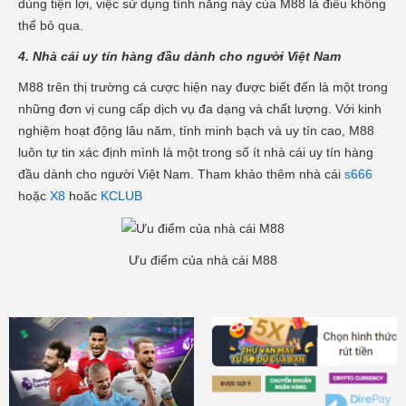
dùng tiện lợi, việc sử dụng tính năng này của M88 là điều không
thể bỏ qua.
4. Nhà cái uy tín hàng đầu dành cho người Việt Nam
M88 trên thị trường cá cược hiện nay được biết đến là một trong
những đơn vị cung cấp dịch vụ đa dạng và chất lượng. Với kinh
nghiệm hoạt động lâu năm, tính minh bạch và uy tín cao, M88
luôn tự tin xác định mình là một trong số ít nhà cái uy tín hàng
đầu dành cho người Việt Nam. Tham khảo thêm nhà cái
s666
hoặc
X8
hoăc
KCLUB
Ưu điểm của nhà cái M88