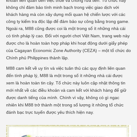
khoản liên quan đến việc thuế và chống rửa tiền. Tổ chức này
không chỉ đảm bảo tính minh bạch trong việc giao dịch với
khách hàng mà còn xây dựng mối quan hệ chiến lược với các
công ty kiểm tra độc lập để đảm bảo sự công bằng trong game.
Ngoài ra, M88 cũng được coi là một trong số ít những nhà cái
có tính pháp lý cao. Đối với người chơi Việt Nam, trang web này
được cho là hoàn toàn hợp pháp khi hoạt động dưới giấy phép
của Cagayan Economic Zone Authority (CEZA) – một tổ chức do
Chính phủ Philippines thành lập.
M88 cam kết về uy tín và việc tuân thủ các quy định liên quan
đến tính pháp lý, M88 là một trong số ít những nhà cái được
xem là hoàn toàn tin cậy. Tổ chức này luôn cập nhật thông tin
mới nhất về các điều khoản và cam kết với khách hàng để giữ
được danh tiếng của mình. Chính vì vậy, không có gì ngạc
nhiên khi M88 trở thành một trong số lượng ít những tổ chức
đánh bạc trực tuyến được yêu thích hiện nay.