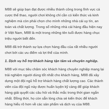
M88 sẽ giúp bạn đạt được nhiều thành công trong lĩnh vực cá
cược thể thao, người chơi không chỉ cần có kiến thức và kinh
nghiệm mà còn phải chọn cho mình những nhà cái uy tín, an
toàn và chất lượng. Trong số những nhà cái hàng đầu hiện nay
ở Việt Nam, M88 là một trong những tên tuổi được hàng chục
triệu người biết đến.
M88 đã trở thành sự lựa chọn hàng đầu của rất nhiều người
chơi bởi các ưu điểm và lợi thế của mình.
1. Dịch vụ hỗ trợ khách hàng tận tâm và chuyên nghiệp.
M88 với mục tiêu chăm sóc khách hàng chuyên nghiệp mang lại
trải nghiệm người dùng tốt nhất cho khách hàng, M88 đã xây
dựng một đội ngũ hỗ trợ khách hàng chất lượng cao. Các thành
viên của đội ngũ này được huấn luyện kỹ càng để giúp khách
hàng giải quyết các câu hỏi và thắc mắc trong thời gian ngắn
nhất. Đồng thời, họ còn sẵn lòng chia sẻ kiến thức để khách
hàng hiểu rõ hơn về các sản phẩm và dịch vụ của M88.