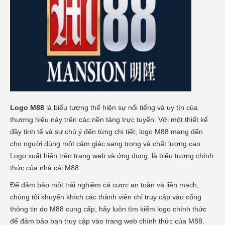
Logo M88
là biểu tượng thể hiện sự nổi tiếng và uy tín của
thương hiệu này trên các nền tảng trực tuyến. Với một thiết kế
đầy tinh tế và sự chú ý đến từng chi tiết, logo M88 mang đến
cho người dùng một cảm giác sang trọng và chất lượng cao.
Logo xuất hiện trên trang web và ứng dụng, là biểu tượng chính
thức của nhà cái M88.
Để đảm bảo một trải nghiệm cá cược an toàn và liền mạch,
chúng tôi khuyến khích các thành viên chỉ truy cập vào cổng
thông tin do M88 cung cấp, hãy luôn tìm kiếm logo chính thức
để đảm bảo bạn truy cập vào trang web chính thức của M88.