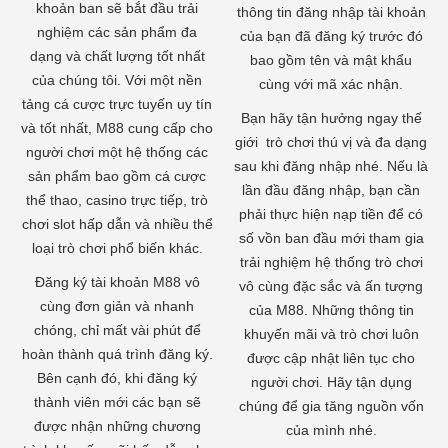
khoản ban sẽ bắt đầu trải
thông tin đăng nhập tài khoản
nghiệm các sản phẩm đa
của bạn đã đăng ký trước đó
dạng và chất lượng tốt nhất
bao gồm tên và mật khẩu
của chúng tôi. Với một nền
cùng với mã xác nhận.
tảng cá cược trực tuyến uy tín
Bạn hãy tận hưởng ngay thế
và tốt nhất, M88 cung cấp cho
giới trò chơi thú vị và đa dạng
người chơi một hệ thống các
sau khi đăng nhập nhé. Nếu là
sản phẩm bao gồm cá cược
lần đầu đăng nhập, bạn cần
thể thao, casino trực tiếp, trò
phải thực hiện nạp tiền để có
chơi slot hấp dẫn và nhiều thể
số vồn ban đầu mới tham gia
loại trò chơi phổ biến khác.
trải nghiệm hệ thống trò chơi
Đăng ký tài khoản M88 vô
vô cùng đặc sắc và ấn tượng
cùng đơn giản và nhanh
của M88. Những thông tin
chóng, chỉ mất vài phút để
khuyến mãi và trò chơi luôn
hoàn thành quá trình đăng ký.
được cập nhật liên tục cho
Bên cạnh đó, khi đăng ký
người chơi. Hãy tận dụng
thành viên mới các bạn sẽ
chúng để gia tăng nguồn vốn
được nhận những chương
của mình nhé.