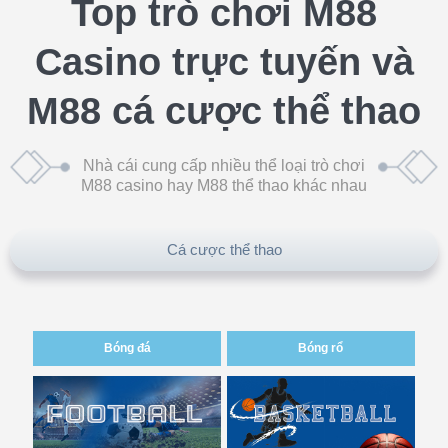
Top trò chơi M88
Casino trực tuyến và
M88 cá cược thể thao
Nhà cái cung cấp nhiều thể loại trò chơi
M88 casino hay M88 thể thao khác nhau
Cá cược thể thao
Bóng đá
Bóng rổ