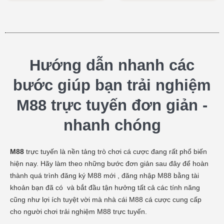
Hướng dẫn nhanh các
bước giúp bạn trải nghiệm
M88 trực tuyến đơn giản -
nhanh chóng
M88
trực tuyến là nền tảng trò chơi cá cược đang rất phổ biến
hiện nay. Hãy làm theo những bước đơn giản sau đây để hoàn
thành quá trình đăng ký M88 mới , đăng nhập M88 bằng tài
khoản bạn đã có và bắt đầu tận hưởng tất cả các tính năng
cũng như lợi ích tuyệt vời mà nhà cái M88 cá cược cung cấp
cho người chơi trải nghiệm M88 trực tuyến.