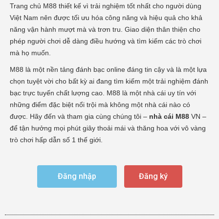
Trang chủ M88
thiết kế vì trải nghiệm tốt nhất cho người dùng
Việt Nam nên được tối ưu hóa công năng và hiệu quả cho khả
năng vận hành mượt mà và trơn tru. Giao diện thân thiện cho
phép người chơi dễ dàng điều hướng và tìm kiếm các trò chơi
mà họ muốn.
M88 là một nền tảng
đánh bạc online
đáng tin cậy và là một lựa
chọn tuyệt vời cho bất kỳ ai đang tìm kiếm một trải nghiệm đánh
bạc trực tuyến chất lượng cao. M88 là một nhà cái uy tín với
những điểm đặc biệt nổi trội mà không một nhà cái nào có
được. Hãy đến và tham gia cùng chúng tôi –
nhà cái M88
VN –
để tận hưởng mọi phút giây thoải mái và thăng hoa với vô vàng
trò chơi hấp dẫn số 1 thế giới.
Đăng nhập
Đăng ký