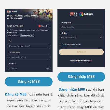
Đăng nhập M88
Đăng ký M88
Đăng nhập M88
sau khi bạn
Đăng ký M88
ngay nếu bạn là
chắc chắn rằng, bạn đã có tài
người yêu thích các trò chơi
khoản. Sau đó hãy truy cập
cờ bạc trực tuyến, khi có tài
trang đăng nhập M88 và điền