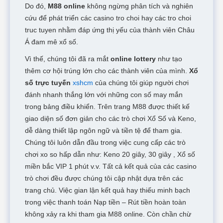
Do đó,
M88 online
không ngừng phân tích và nghiên
cứu để phát triển các casino tro choi hay các tro choi
truc tuyen nhằm đáp ứng thị yếu của thành viên Châu
Á đam mê xổ số.
Vì thế, chúng tôi đã ra mắt
online lottery
như tạo
thêm cơ hội trúng lớn cho các thành viên của mình.
Xổ
số trực tuyến
xshcm
của chúng tôi giúp người chơi
đánh nhanh thắng lớn với những con số may mắn
trong bảng điều khiển. Trên trang M88 được thiết kế
giao diện số đơn giản cho các trò chơi Xổ Số và Keno,
dễ dàng thiết lập ngôn ngữ và tiền tệ để tham gia.
Chúng tôi luôn dẫn đầu trong việc cung cấp các trò
chơi xo so hấp dẫn như: Keno 20 giây, 30 giây , Xổ số
miền bắc VIP 1 phút v.v. Tất cả kết quả của các casino
trò chơi đều được chúng tôi cập nhật dựa trên các
trang chủ. Việc gian lận kết quả hay thiếu minh bạch
trong việc thanh toán Nạp tiền – Rút tiền hoàn toàn
không xảy ra khi tham gia M88 online. Còn chần chừ