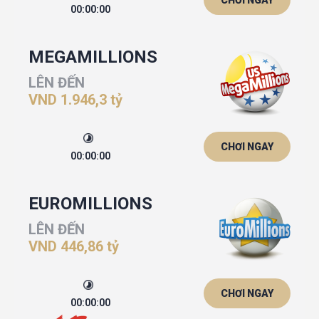
CHƠI NGAY
00:00:00
MEGAMILLIONS
LÊN ĐẾN
VND 1.946,3 tỷ
CHƠI NGAY
00:00:00
EUROMILLIONS
LÊN ĐẾN
VND 446,86 tỷ
CHƠI NGAY
00:00:00