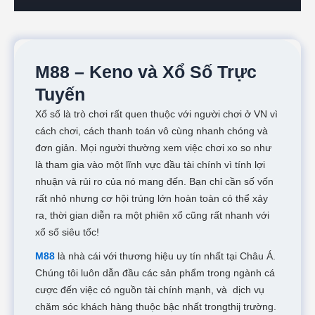
M88 – Keno và Xổ Số Trực
Tuyến
Xổ số là trò chơi rất quen thuộc với người chơi ở VN vì
cách chơi, cách thanh toán vô cùng nhanh chóng và
đơn giản. Mọi người thường xem việc chơi xo so như
là tham gia vào một lĩnh vực đầu tài chính vì tính lợi
nhuận và rủi ro của nó mang đến. Bạn chỉ cần số vốn
rất nhỏ nhưng cơ hội trúng lớn hoàn toàn có thể xảy
ra, thời gian diễn ra một phiên xổ cũng rất nhanh với
xổ số siêu tốc!
M88
là nhà cái với thương hiệu uy tín nhất tại Châu Á.
Chúng tôi luôn dẫn đầu các sản phẩm trong ngành cá
cược đến việc có nguồn tài chính mạnh, và dịch vụ
chăm sóc khách hàng thuộc bậc nhất trongthij trường.