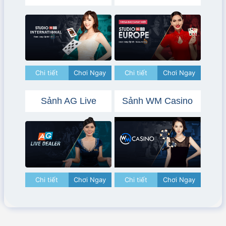
Chi tiết
Chơi Ngay
Chi tiết
Chơi Ngay
Sảnh AG Live
Sảnh WM Casino
Chi tiết
Chơi Ngay
Chi tiết
Chơi Ngay