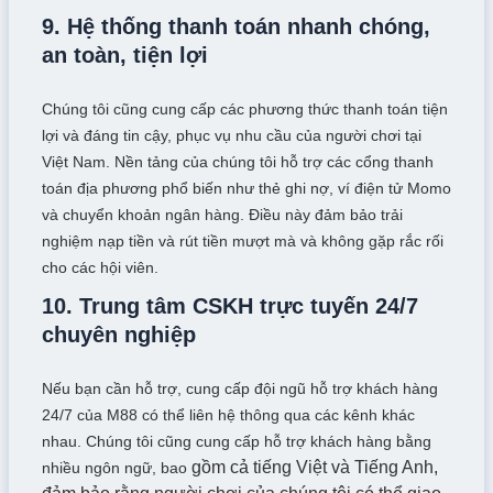
9. H
ệ thống thanh toán nhanh chóng,
an toàn, tiện lợi
Chúng tôi cũng cung cấp các phương thức thanh toán tiện
lợi và đáng tin cậy, phục vụ nhu cầu của người chơi tại
Việt Nam. Nền tảng của chúng tôi hỗ trợ các cổng thanh
toán địa phương phổ biến như thẻ ghi nợ, ví điện tử Momo
và chuyển khoản ngân hàng. Điều này đảm bảo trải
nghiệm nạp tiền và rút tiền mượt mà và không gặp rắc rối
cho các hội viên.
10.
Trung tâm CSKH trực tuyến 24/7
chuyên nghiệp
Nếu bạn cần hỗ trợ, cung cấp đội ngũ hỗ trợ khách hàng
24/7 của M88 có thể liên hệ thông qua các kênh khác
nhau. Chúng tôi cũng cung cấp hỗ trợ khách hàng bằng
gồm cả tiếng Việt và Tiếng Anh,
nhiều ngôn ngữ, bao