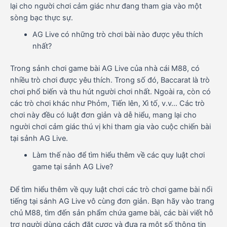
lại cho người chơi cảm giác như đang tham gia vào một
sòng bạc thực sự.
AG Live có những trò chơi bài nào được yêu thích
nhất?
Trong sảnh chơi game bài AG Live của nhà cái M88, có
nhiều trò chơi được yêu thích. Trong số đó, Baccarat là trò
chơi phổ biến và thu hút người chơi nhất. Ngoài ra, còn có
các trò chơi khác như Phỏm, Tiến lên, Xì tố, v.v… Các trò
chơi này đều có luật đơn giản và dễ hiểu, mang lại cho
người chơi cảm giác thú vị khi tham gia vào cuộc chiến bài
tại sảnh AG Live.
Làm thế nào để tìm hiểu thêm về các quy luật chơi
game tại sảnh AG Live?
Để tìm hiểu thêm về quy luật chơi các trò chơi game bài nổi
tiếng tại sảnh AG Live vô cùng đơn giản. Bạn hãy vào trang
chủ M88, tìm đến sản phẩm chứa game bài, các bài viết hỗ
trợ người dùng cách đặt cược và đưa ra một số thông tin