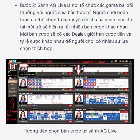
Bước 2: Sảnh AG Live là nơi tổ chức các game bài đổi
thưởng với người chia bài thực tế. Người chơi hoàn
toàn có thể chọn trò chơi yêu thích của mình, sau đó
tại mỗi trò sẽ hiện ra rất nhiều bàn cược khác nhau.
Mỗi bàn cược sẽ có các Dealer, giới hạn cược tiền và
tỷ lệ cược khác nhau để người chơi có nhiều sự lựa
chọn thích hợp.
Hướng dận chọn bàn cược tại sảnh AG Live