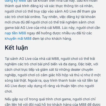
đăng ký M88
tạo tài khoản trên nhà cái này. Sau khi hoàn
thành quá trình đăng ký và xác thực thông tin cá nhân,
người chơi có thể truy cập vào sảnh AG Live để tham gia
các trò chơi bài online. Tuy nhiên, việc đăng ký tài khoản
mới chưa đủ để người chơi có thể trải nghiệm sảnh chơi
game bài AG Live của nhà cái M88. Lúc này, người chơi cần
nạp tiền M88
ngay để hưởng được nhiều ưu đãi từ các
khuyến mãi M88
đem lại cho khách hàng.
Kết luận
Tại sảnh AG Live của nhà cái M88, người chơi có thể trải
nghiệm các trò chơi bài phổ biến và đa dạng. Đặc biệt, với
cách chơi trực tiếp và giám sát từ những dealer chuyên
nghiệp, người chơi có cảm giác hồi hộp và thú vị như ở một
sòng bài thật. Ngoài ra, quy trình thanh toán và rút tiền tại
AG Live được xây dựng rõ ràng và thuận tiện cho người
chơi.
Nếu gặp sự cố trong quá trình chơi game, người chơi chỉ
cần liên hệ với đội ngũ hỗ trợ khách hàng của M88 để được