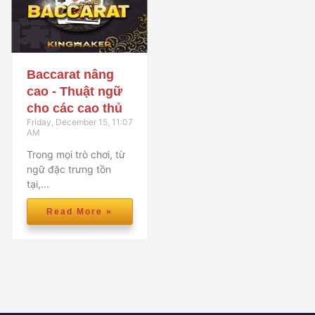
Baccarat nâng
cao - Thuật ngữ
cho các cao thủ
Friday, December 15, 11:07
AM
Trong mọi trò chơi, từ
ngữ đặc trưng tồn
tại,...
Read More »