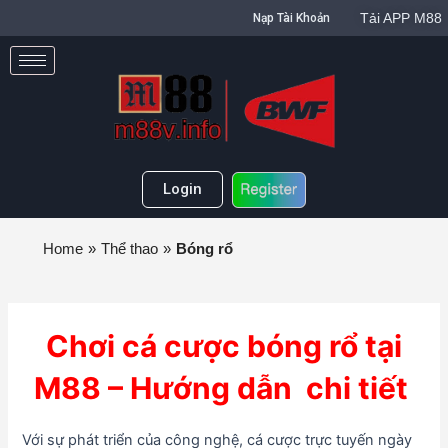
Tải APP M88
Nạp Tài Khoản
Login
Home
»
Thể thao
»
Bóng rổ
Chơi cá cược bóng rổ tại
M88 – Hướng dẫn chi tiết
Với sự phát triển của công nghệ, cá cược trực tuyến ngày