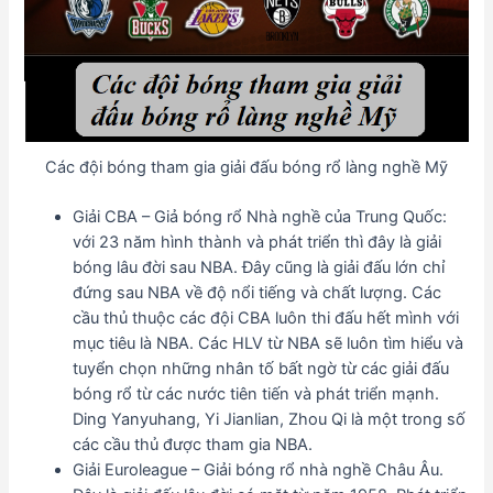
Các đội bóng tham gia giải đấu bóng rổ làng nghề Mỹ
Giải CBA – Giả bóng rổ Nhà nghề của Trung Quốc:
với 23 năm hình thành và phát triển thì đây là giải
bóng lâu đời sau NBA. Đây cũng là giải đấu lớn chỉ
đứng sau NBA về độ nổi tiếng và chất lượng. Các
cầu thủ thuộc các đội CBA luôn thi đấu hết mình với
mục tiêu là NBA. Các HLV từ NBA sẽ luôn tìm hiểu và
tuyển chọn những nhân tố bất ngờ từ các giải đấu
bóng rổ từ các nước tiên tiến và phát triển mạnh.
Ding Yanyuhang, Yi Jianlian, Zhou Qi là một trong số
các cầu thủ được tham gia NBA.
Giải Euroleague
– Giải bóng rổ nhà nghề Châu Âu.