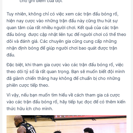
chỗ ghi điểm của đội.
Tuy nhiên, không chỉ có việc xem các trận đấu bóng rổ,
hiện nay cược vào những trận đấu này cũng thu hút sự
quan tâm của rất nhiều người chơi. Kết quả của các trận
đấu bóng được cập nhật liên tục để người chơi có thể theo
dõi và đánh giá. Các chuyên gia cũng cung cấp những
nhận định bóng để giúp người chơi bao quát được trận
đấu.
Đặc biệt, khi tham gia cược vào các trận đấu bóng rổ, việc
theo dõi tỷ số là rất quan trọng. Bạn sẽ muốn biết đội mình
đã giành chiến thắng hay không để chuẩn bị cho những
phiên cược tiếp theo.
Vì vậy, nếu bạn muốn tìm hiểu về cách tham gia cá cược
vào các trận đấu bóng rổ, hãy tiếp tục đọc để có thêm kiến
thức hữu ích cho mình.