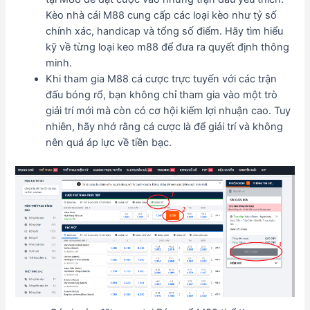
Kèo nhà cái M88 cung cấp các loại kèo như tỷ số
chính xác, handicap và tổng số điểm. Hãy tìm hiểu
kỹ về từng loại keo m88 để đưa ra quyết định thông
minh.
Khi tham gia M88 cá cược trực tuyến với các trận
đấu bóng rổ, bạn không chỉ tham gia vào một trò
giải trí mới mà còn có cơ hội kiếm lợi nhuận cao. Tuy
nhiên, hãy nhớ rằng cá cược là để giải trí và không
nên quá áp lực về tiền bạc.