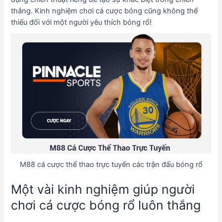
thắng. Kinh nghiệm chơi cá cược bóng cũng không thể
thiếu đối với một người yêu thích bóng rổ!
M88 cá cược thể thao trực tuyến các trận đấu bóng rổ
Một vài kinh nghiệm giúp người
chơi cá cược bóng rổ luôn thắng