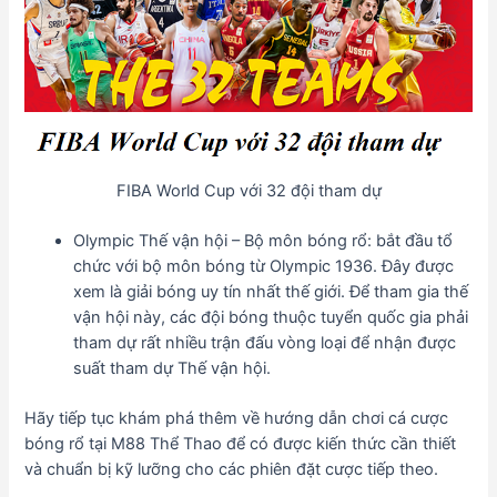
FIBA World Cup với 32 đội tham dự
Olympic Thế vận hội – Bộ môn bóng rổ: bắt đầu tổ
chức với bộ môn bóng từ Olympic 1936. Đây được
xem là giải bóng uy tín nhất thế giới. Để tham gia thế
vận hội này, các đội bóng thuộc tuyển quốc gia phải
tham dự rất nhiều trận đấu vòng loại để nhận được
suất tham dự Thế vận hội.
Hãy tiếp tục khám phá thêm về hướng dẫn chơi cá cược
bóng rổ tại M88 Thể Thao để có được kiến thức cần thiết
và chuẩn bị kỹ lưỡng cho các phiên đặt cược tiếp theo.