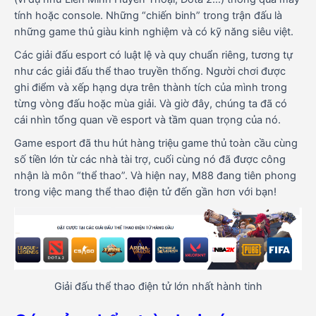
tính hoặc console. Những “chiến binh” trong trận đấu là
những game thủ giàu kinh nghiệm và có kỹ năng siêu việt.
Các giải đấu esport có luật lệ và quy chuẩn riêng, tương tự
như các giải đấu thể thao truyền thống. Người chơi được
ghi điểm và xếp hạng dựa trên thành tích của mình trong
từng vòng đấu hoặc mùa giải. Và giờ đây, chúng ta đã có
cái nhìn tổng quan về esport và tầm quan trọng của nó.
Game esport đã thu hút hàng triệu game thủ toàn cầu cùng
số tiền lớn từ các nhà tài trợ, cuối cùng nó đã được công
nhận là môn “thể thao”. Và hiện nay, M88 đang tiên phong
trong việc mang thể thao điện tử đến gần hơn với bạn!
Giải đấu thể thao điện tử lớn nhất hành tinh