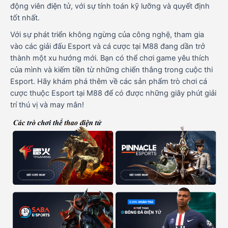
động viên điện tử, với sự tính toán kỹ lưỡng và quyết định
tốt nhất.
Với sự phát triển không ngừng của công nghệ, tham gia
vào các giải đấu Esport và cá cược tại M88 đang dần trở
thành một xu hướng mới. Bạn có thể chơi game yêu thích
của mình và kiếm tiền từ những chiến thắng trong cuộc thi
Esport. Hãy khám phá thêm về các sản phẩm trò chơi cá
cược thuộc Esport tại M88 để có được những giây phút giải
trí thú vị và may mắn!