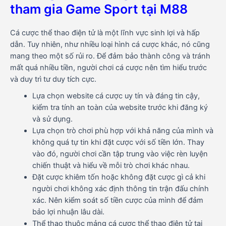
tham gia Game Sport tại M88
Cá cược thể thao điện tử là một lĩnh vực sinh lợi và hấp
dẫn. Tuy nhiên, như nhiều loại hình cá cược khác, nó cũng
mang theo một số rủi ro. Để đảm bảo thành công và tránh
mất quá nhiều tiền, người chơi cá cược nên tìm hiểu trước
và duy trì tư duy tích cực.
Lựa chọn website cá cược uy tín và đáng tin cậy,
kiểm tra tính an toàn của website trước khi đăng ký
và sử dụng.
Lựa chọn trò chơi phù hợp với khả năng của mình và
không quá tự tin khi đặt cược với số tiền lớn. Thay
vào đó, người chơi cần tập trung vào việc rèn luyện
chiến thuật và hiểu về mỗi trò chơi khác nhau.
Đặt cược khiêm tốn hoặc không đặt cược gì cả khi
người chơi không xác định thông tin trận đấu chính
xác. Nên kiểm soát số tiền cược của mình để đảm
bảo lợi nhuận lâu dài.
Thể thao thuộc mảng cá cược thể thao điện tử tại