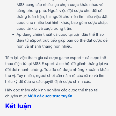
M88 cung cấp nhiều lựa chọn cược khác nhau vô
cùng phong phú. Ngoài việc đặt cược cho đội sẽ
thắng toàn trận, thì người chơi nên tìm hiểu việc đặt
cược cho nhiều loại hình khác, bao gồm cược chấp,
cược tài xỉu, và cược trong trận.
Áp dụng chiến thuật cá cược tại trận đấu thể thao
điện tử eSport trực tiếp giúp bạn có thể đặt cược dễ
hơn và nhanh thắng hơn nhiều.
Tóm lại, việc tham gia cá cược game esport – cá cược thể
thao điện tử tại M88 E sport là cơ hội để giành thắng lợi và
đổi đời nhanh chóng. Từu đó có được những khoảnh khắc
thú vị. Tuy nhiên, người chơi cần nắm rõ các rủi ro và tìm
hiểu kỹ để đưa ra các quyết định cược chính xác.
Hãy đọc thêm các kinh nghiệm các cược thể thao tại
chuyên mục
M88 cá cược trực tuyến
Kết luận