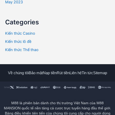
May 2023
Categories
Kiến thức Casino
Kiến thức lô đề
Kiến thức Thể thao
Về chúng tôi
Bảo mật
Nạp tiền
Rút tiền
Liên hệ
Tin tức
Sitemap
M88 là phiên bản dành cho thị trường Việt Nam của M88
MANSION quốc tế nền tảng cá cược trực tuyến hàng đầu thế giới.
Bảng điều khiển tiên tiến của chúng tôi cung cấp cho người dùng