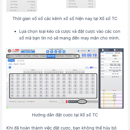
Thời gian xổ số các kênh xổ số hiện nay tại Xổ số TC
Lựa chọn loại kèo cá cược và đặt cược vào các con
số mà bạn tin nó sẽ mang đến may mắn cho mình.
Hướng dẫn đặt cược tại Xổ số TC
Khi đã hoàn thành việc đặt cược, bạn không thể hủy bỏ