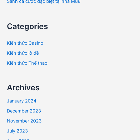
Sảnh cá cược đặc biệt tại nhà M88
Categories
Kiến thức Casino
Kiến thức lô đề
Kiến thức Thể thao
Archives
January 2024
December 2023
November 2023
July 2023