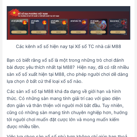
Các kênh xổ số hiện nay tại Xổ số TC nhà cái M88
Bạn có biết rằng xổ số là một trong những trò chơi đánh
bài được yêu thích nhất tại M88? Hiện nay, đã có rất nhiều
sàn xổ số xuất hiện tại M88, cho phép người chơi dễ dàng
lựa chọn ở bất cứ thể loại xổ số nào.
Các sàn xổ số tại M88 khá đa dạng về giới hạn và hình
thức. Có những sàn mang tính giải trí cao với giao diện
đơn giản và thân thiện với người mới bắt đầu. Tuy nhiên,
cũng có những sàn mang tính chuyên nghiệp hơn, hướng
tới người chơi muốn đặt cược lớn và mong muốn kiếm
được nhiều tiền.
Việc lựa chọn sàn xổ số phù hợp không chỉ giúp bạn thoả