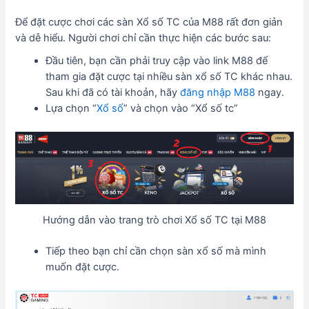
Để đặt cược chơi các sàn Xổ số TC của M88 rất đơn giản
và dễ hiểu. Người chơi chỉ cần thực hiện các bước sau:
Đầu tiên, bạn cần phải truy cập vào link M88 để
tham gia đặt cược tại nhiều sàn xổ số TC khác nhau.
Sau khi đã có tài khoản, hãy
đăng nhập M88
ngay.
Lựa chọn “
Xổ số
” và chọn vào “Xổ số tc”
Hướng dẫn vào trang trò chơi Xổ số TC tại M88
Tiếp theo bạn chỉ cần chọn sàn xổ số mà mình
muốn đặt cược.