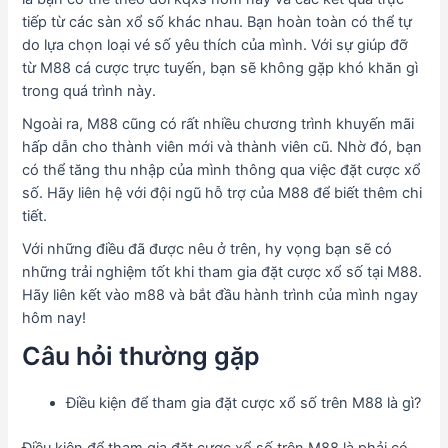
tiếp từ các sàn xổ số khác nhau. Bạn hoàn toàn có thể tự
do lựa chọn loại vé số yêu thích của mình. Với sự giúp đỡ
từ M88 cá cược trực tuyến, bạn sẽ không gặp khó khăn gì
trong quá trình này.
Ngoài ra, M88 cũng có rất nhiều chương trình khuyến mãi
hấp dẫn cho thành viên mới và thành viên cũ. Nhờ đó, bạn
có thể tăng thu nhập của mình thông qua việc đặt cược xổ
số. Hãy liên hệ với đội ngũ hỗ trợ của M88 để biết thêm chi
tiết.
Với những điều đã được nêu ở trên, hy vọng bạn sẽ có
những trải nghiệm tốt khi tham gia đặt cược xổ số tại M88.
Hãy liên kết vào m88 và bắt đầu hành trình của mình ngay
hôm nay!
Câu hỏi thường gặp
Điều kiện để tham gia đặt cược xổ số trên M88 là gì?