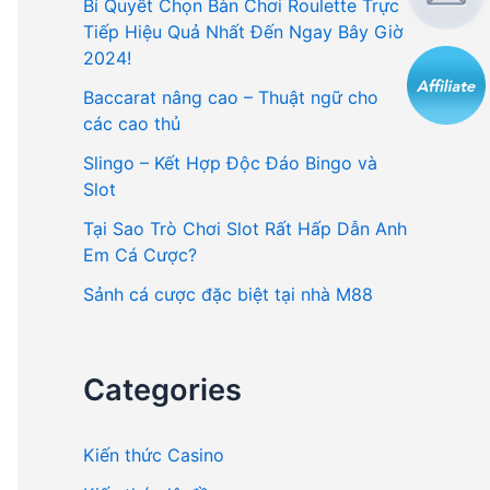
Bí Quyết Chọn Bàn Chơi Roulette Trực
Tiếp Hiệu Quả Nhất Đến Ngay Bây Giờ
2024!
Baccarat nâng cao – Thuật ngữ cho
các cao thủ
Slingo – Kết Hợp Độc Đáo Bingo và
Slot
Tại Sao Trò Chơi Slot Rất Hấp Dẫn Anh
Em Cá Cược?
Sảnh cá cược đặc biệt tại nhà M88
Categories
Kiến thức Casino