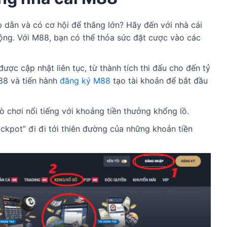
p dẫn và có cơ hội để thắng lớn? Hãy đến với nhà cái
ộng. Với M88, bạn có thể thỏa sức đặt cược vào các
ợc cập nhật liên tục, từ thành tích thi đấu cho đến tỷ
M88 và tiến hành
đăng ký M88
tạo tài khoản để bắt đầu
ò chơi nổi tiếng với khoảng tiền thưởng khổng lồ.
ackpot” đi đi tới thiên đường của những khoản tiền