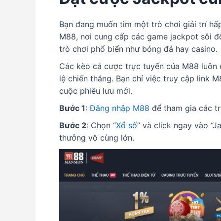
Bạn đang muốn tìm một trò chơi giải trí hấ
M88, nơi cung cấp các game jackpot sôi đ
trò chơi phổ biến như bóng đá hay casino.
Các kèo cá cược trực tuyến của M88 luôn đư
lệ chiến thắng. Bạn chỉ việc truy cập link 
cuộc phiêu lưu mới.
Bước 1
:
Đăng nhập M88
để tham gia các tr
Bước 2
: Chọn “
Xổ số
” và click ngay vào “J
thưởng vô cùng lớn.