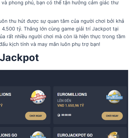
 và phong phú, bạn có thể tận hưởng cảm giác thư
luôn thu hút được sự quan tâm của người chơi bởi khả
 4.500 tỷ. Thắng lớn cùng game giải trí Jackpot tại
a rất nhiều người chơi mà còn là hiện thực trong tầm
đấu kịch tính và may mắn luôn phụ trợ bạn!
i Jackpot