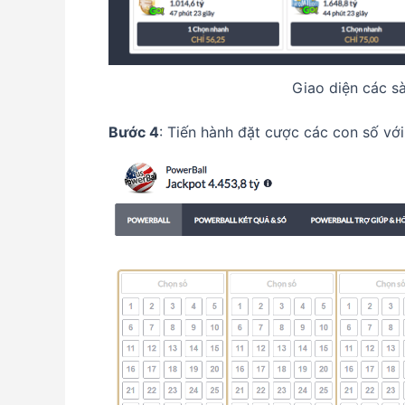
Giao diện các s
Bước 4
: Tiến hành đặt cược các con số vớ