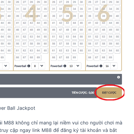
er Ball Jackpot
ái M88 không chỉ mang lại niềm vui cho người chơi mà
 truy cập ngay link M88 để đăng ký tài khoản và bắt