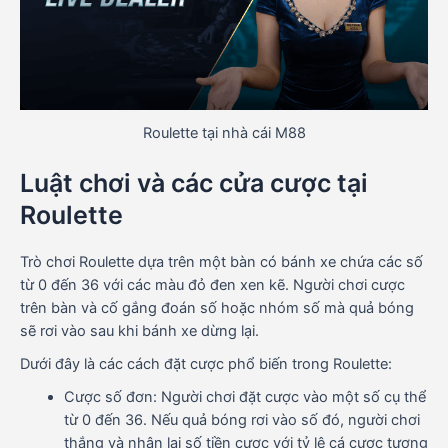
Roulette tại nhà cái M88
Luật chơi và các cửa cược tại
Roulette
Trò chơi Roulette dựa trên một bàn có bánh xe chứa các số
từ 0 đến 36 với các màu đỏ đen xen kẽ. Người chơi cược
trên bàn và cố gắng đoán số hoặc nhóm số mà quả bóng
sẽ rơi vào sau khi bánh xe dừng lại.
Dưới đây là các cách đặt cược phổ biến trong Roulette:
Cược số đơn: Người chơi đặt cược vào một số cụ thể
từ 0 đến 36. Nếu quả bóng rơi vào số đó, người chơi
thắng và nhận lại số tiền cược với tỷ lệ cá cược tương