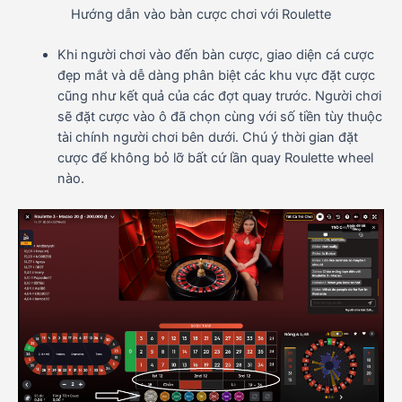
Hướng dẫn vào bàn cược chơi với Roulette
Khi người chơi vào đến bàn cược, giao diện cá cược
đẹp mắt và dễ dàng phân biệt các khu vực đặt cược
cũng như kết quả của các đợt quay trước. Người chơi
sẽ đặt cược vào ô đã chọn cùng với số tiền tùy thuộc
tài chính người chơi bên dưới. Chú ý thời gian đặt
cược để không bỏ lỡ bất cứ lần quay Roulette wheel
nào.