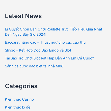
Latest News
Bí Quyết Chọn Bàn Chơi Roulette Trực Tiếp Hiệu Quả Nhất
Đến Ngay Bây Giờ 2024!
Baccarat nâng cao – Thuật ngữ cho các cao thủ
Slingo – Kết Hợp Độc Đáo Bingo và Slot
Tại Sao Trò Chơi Slot Rất Hấp Dẫn Anh Em Cá Cược?
Sảnh cá cược đặc biệt tại nhà M88
Categories
Kiến thức Casino
Kiến thức lô đề