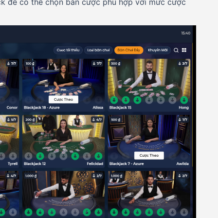
ack để có thể chọn bàn cược phù hợp với mức cược