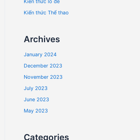
Kiến thức lô đề
Kiến thức Thể thao
Archives
January 2024
December 2023
November 2023
July 2023
June 2023
May 2023
Categories