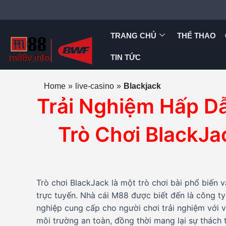
TRANG CHỦ
THỂ THAO
TIN TỨC
Home
»
live-casino
»
Blackjack
Trải Nghiệm Hấp D
Trò Chơi BlackJa
Trò chơi BlackJack là một trò chơi bài phổ biến 
trực tuyến. Nhà cái M88 được biết đến là công t
nghiệp
cung cấp cho người chơi trải nghiệm với 
môi trường an toàn, đồng thời mang lại sự thách t