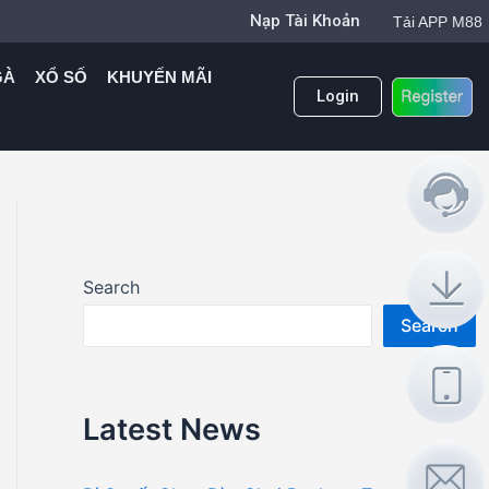
Nạp Tài Khoản
Tải APP M88
GÀ
XỔ SỐ
KHUYẾN MÃI
Login
Search
Search
Latest News