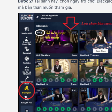
Bước 2:
Tại sảnh này, chọn ngay trò chơi Blackj
mà bản thân muốn tham gia.