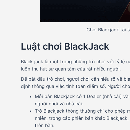
Chơi Blackjack tại
Luật chơi BlackJack
Black jack là một trong những trò chơi với tỷ lệ
luôn thu hút sự quan tâm của rất nhiều người.
Để bắt đầu trò chơi, người chơi cần hiểu rõ về bl
định thông qua việc tính toán điểm số. Người chơ
Mỗi bàn Blackjack có 1 Dealer (nhà cái) và 
người chơi và nhà cái.
Trò Blackjack thông thường chỉ cho phép m
nhiên, trong các phiên bản khác Blackjack,
trên bàn.