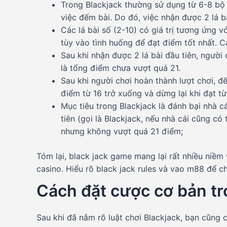
Trong Blackjack thường sử dụng từ 6-8 bộ 
việc đếm bài. Do đó, việc nhận được 2 lá b
Các lá bài số (2-10) có giá trị tương ứng vớ
tùy vào tình huống để đạt điểm tốt nhất. Các
Sau khi nhận được 2 lá bài đầu tiên, người
là tổng điểm chưa vượt quá 21.
Sau khi người chơi hoàn thành lượt chơi, đế
điểm từ 16 trở xuống và dừng lại khi đạt từ
Mục tiêu trong Blackjack là đánh bại nhà c
tiên (gọi là Blackjack, nếu nhà cái cũng có
nhưng không vượt quá 21 điểm;
Tóm lại, black jack game mang lại rất nhiều niềm
casino. Hiểu rõ black jack rules và vao m88 để c
Cách đặt cược cơ bản t
Sau khi đã nắm rõ luật chơi Blackjack, bạn cũng 