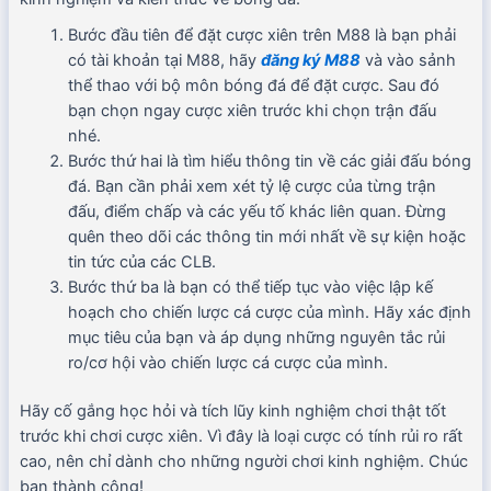
Bước đầu tiên để đặt cược xiên trên M88 là bạn phải
có tài khoản tại M88, hãy
đăng ký M88
và vào sảnh
thể thao với bộ môn bóng đá để đặt cược. Sau đó
bạn chọn ngay cược xiên trước khi chọn trận đấu
nhé.
Bước thứ hai là tìm hiểu thông tin về các giải đấu bóng
đá. Bạn cần phải xem xét tỷ lệ cược của từng trận
đấu, điểm chấp và các yếu tố khác liên quan. Đừng
quên theo dõi các thông tin mới nhất về sự kiện hoặc
tin tức của các CLB.
Bước thứ ba là bạn có thể tiếp tục vào việc lập kế
hoạch cho chiến lược cá cược của mình. Hãy xác định
mục tiêu của bạn và áp dụng những nguyên tắc rủi
ro/cơ hội vào chiến lược cá cược của mình.
Hãy cố gắng học hỏi và tích lũy kinh nghiệm chơi thật tốt
trước khi chơi cược xiên. Vì đây là loại cược có tính rủi ro rất
cao, nên chỉ dành cho những người chơi kinh nghiệm. Chúc
bạn thành công!