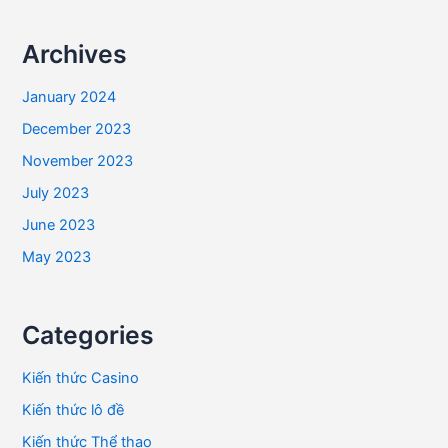
Archives
January 2024
December 2023
November 2023
July 2023
June 2023
May 2023
Categories
Kiến thức Casino
Kiến thức lô đề
Kiến thức Thể thao