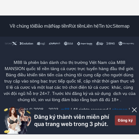
Về chúng tôi
Bảo mật
Nạp tiền
Rút tiền
Liên hệ
Tin tức
Sitemap
M88 là phiên bản dành cho thị trường Việt Nam của M88
MANSION quốc tế nền tảng cá cược trực tuyến hàng đầu thế giới.
Bảng điều khiển tiên tiến của chúng tôi cung cấp cho người dùng
truy cập vào sòng bạc trực tiếp quốc tế, cập nhật thời gian thực về
tỉ lệ cá cược và một loạt các trò chơi điện tử cá cược khác, cùng
với đội ngũ hỗ trợ 24×7. Trước khi đăng ký và sử dụng dịch vụ của
chúng tôi, xin vui lòng đảm bảo rằng bạn đã đủ 18+ .
Copyright © 2008 – 2023
m88
| All rights reserved |
sitemap
|
Đăng ký thành viên miễn phí
6686sports.net
|
8xbetmancity
|
PG99
|
VB88
|
X8 – Game bài đại
Đăng ký
qua trang web trong 3 phút.
phát
|
KCLUB
|
W88|
GameHitclub
|
Hitclub
|
HD88
|
BALL88
|
HitClub
Login