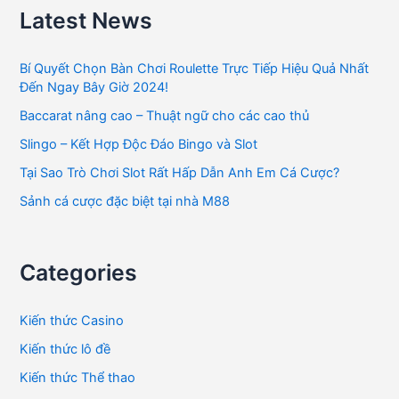
Latest News
Bí Quyết Chọn Bàn Chơi Roulette Trực Tiếp Hiệu Quả Nhất
Đến Ngay Bây Giờ 2024!
Baccarat nâng cao – Thuật ngữ cho các cao thủ
Slingo – Kết Hợp Độc Đáo Bingo và Slot
Tại Sao Trò Chơi Slot Rất Hấp Dẫn Anh Em Cá Cược?
Sảnh cá cược đặc biệt tại nhà M88
Categories
Kiến thức Casino
Kiến thức lô đề
Kiến thức Thể thao