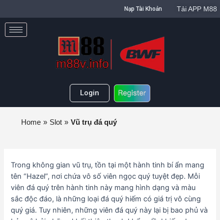
Tải APP M88
Nạp Tài Khoản
Login
Home
»
Slot
»
Vũ trụ đá quý
Trong không gian vũ trụ, tồn tại một hành tinh bí ẩn mang
tên “Hazel”, nơi chứa vô số viên ngọc quý tuyệt đẹp. Mỗi
viên đá quý trên hành tinh này mang hình dạng và màu
sắc độc đáo, là những loại đá quý hiếm có giá trị vô cùng
quý giá. Tuy nhiên, những viên đá quý này lại bị bao phủ và