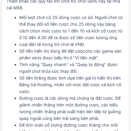
Tham khảo các quy tắc khi chơi trò chơi Slots này tại nhà
cái M88.
Mỗi lượt chơi có 25 dòng cược cơ sở. Người chơi có
thể thay đổi số tiền cược cho 25 dòng này bằng
cách chọn mức cược từ 1 đến 10 và kích cỡ cược từ
0.10 đến 4.00 để ra được số tiền cược tương ứng.
Loại tiền tệ trong trò chơi là VNĐ.
Số tiền hiển thị dùng để đặt cượccho các game sản
phẩm slots được biểu thị ở “Ví tiền mặt”.
Tính năng “Quay nhanh” và “Quay tự động” được
người chơi thỏa sức thay đổi.
Số tiền thắng được tính dựa trên giá trị hiển thị trên
Bảng trả thưởng, nhân với mức đặt cược và kích cỡ
cược.
Đường cược là các dòng mà chúng ta đặt cược. Để
giành chiến thắng trên một đường cược, các biểu
tượng chiến thắng phải xuất hiện liên tiếp từ guồng
quay ngoài cùng bên trái sang bên phải.
Để tính toán số lượng đường cược thắng cho mỗi