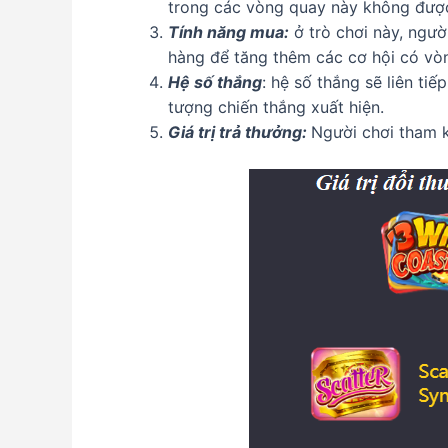
trong các vòng quay này không đượ
Tính năng mua:
ở trò chơi này, ngư
hàng để tăng thêm các cơ hội có vò
Hệ số thắng
: hệ số thắng sẽ liên ti
tượng chiến thắng xuất hiện.
Giá trị trả thưởng:
Người chơi tham k