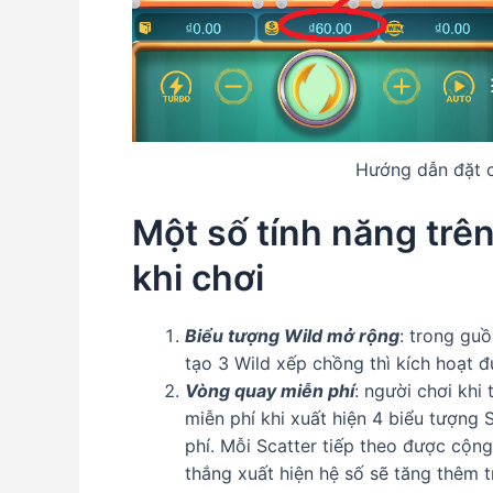
Hướng dẫn đặt c
Một số tính năng trên
khi chơi
Biểu tượng Wild mở rộng
: trong guồ
tạo 3 Wild xếp chồng thì kích hoạt 
Vòng quay miễn phí
: người chơi khi
miễn phí khi xuất hiện 4 biểu tượng 
phí. Mỗi Scatter tiếp theo được cộn
thắng xuất hiện hệ số sẽ tăng thêm 