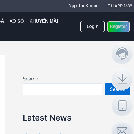
Nạp Tài Khoản
Tải APP M88
GÀ
XỔ SỐ
KHUYẾN MÃI
Login
Search
Search
Latest News