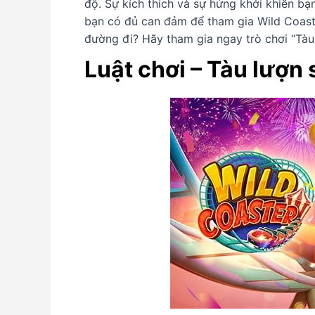
độ. Sự kích thích và sự hứng khởi khiến bạn
bạn có đủ can đảm để tham gia Wild Coaste
đường đi? Hãy tham gia ngay trò chơi “Tàu
Luật chơi – Tàu lượn 