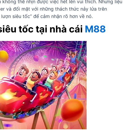
 không thể nhịn được việc hét lên vui thích. Nhưng liệu
r và đối mặt với những thách thức nảy lửa trên
 lượn siêu tốc” để cảm nhận rõ hơn về nó.
siêu tốc tại nhà cái
M88