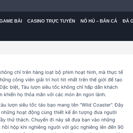
GAME BÀI
CASINO TRỰC TUYẾN
NỔ HỦ – BẮN CÁ
ĐÁ 
 không chỉ trên hàng loạt bộ phim hoạt hình, mà thực tế
ững công viên giải trí hot hit nhất trên thế giới để tạo
 Đặc biệt, Tàu lượn siêu tốc không chỉ hấp dẫn khách
 khiến họ thỏa mãn với các món ăn ngon lành.
tàu lượn siêu tốc táo bạo mang tên “Wild Coaster”. Đây
i những hoạt động cùng thiết kế ấn tượng đưa người
đầy thử thách. Chuyến đi này sẽ đưa bạn vào những
hồi hộp khi nghiêng người với góc nghiêng lên đến 90