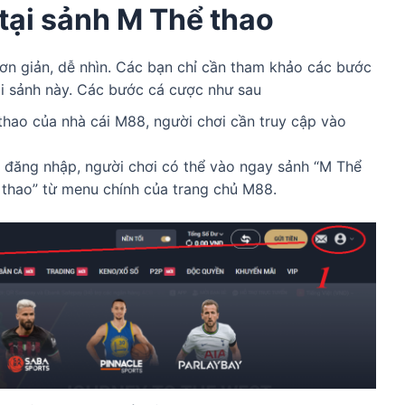
tại sảnh M Thể thao
ơn giản, dễ nhìn. Các bạn chỉ cần tham khảo các bước
ại sảnh này. Các bước cá cược như sau
thao của nhà cái M88, người chơi cần truy cập vào
nh đăng nhập, người chơi có thể vào ngay sảnh “M Thể
thao” từ menu chính của trang chủ M88.