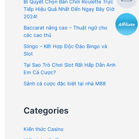
Bí Quyết Chọn Bàn Chơi Roulette Trực
Tiếp Hiệu Quả Nhất Đến Ngay Bây Giờ
2024!
Baccarat nâng cao – Thuật ngữ cho
các cao thủ
Slingo – Kết Hợp Độc Đáo Bingo và
Slot
Tại Sao Trò Chơi Slot Rất Hấp Dẫn Anh
Em Cá Cược?
Sảnh cá cược đặc biệt tại nhà M88
Categories
Kiến thức Casino