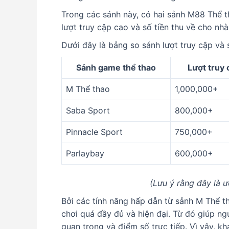
Trong các sảnh này, có hai sảnh M88 Thể t
lượt truy cập cao và số tiền thu về cho nh
Dưới đây là bảng so sánh lượt truy cập và 
Sảnh game thể thao
Lượt truy
M Thể thao
1,000,000+
Saba Sport
800,000+
Pinnacle Sport
750,000+
Parlaybay
600,000+
(Lưu ý rằng đây là ư
Bởi các tính năng hấp dẫn từ sảnh M Thể t
chơi quá đầy đủ và hiện đại. Từ đó giúp ng
quan trọng và điểm số trực tiếp. Vì vậy, k