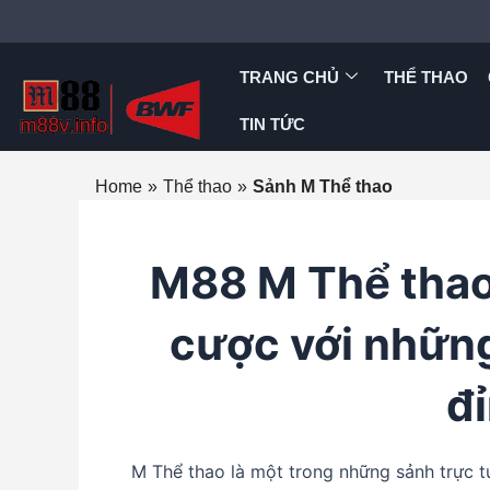
TRANG CHỦ
THỂ THAO
TIN TỨC
Home
»
Thể thao
»
Sảnh M Thể thao
M88 M Thể thao
cược với những
đ
M Thể thao là một trong những sảnh trực t