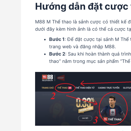
Hướng dẫn đặt cược 
M88 M Thể thao là sảnh cược có thiết kế đ
dưới đây kèm hình ảnh là có thể cá cược t
Bước 1
:
Để đặt cược tại sảnh M Thể 
trang web và đăng nhập M88.
Bước 2
: Sau khi hoàn thành quá trì
thao” nằm trong mục sản phẩm “Thể 