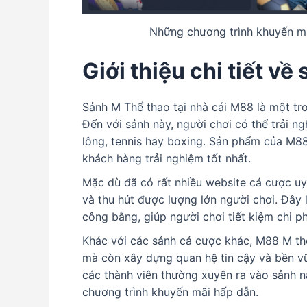
Những chương trình khuyến mã
Giới thiệu chi tiết v
Sảnh M Thể thao tại nhà cái M88 là một tr
Đến với sảnh này, người chơi có thể trải n
lông, tennis hay boxing. Sản phẩm của M88
khách hàng trải nghiệm tốt nhất.
Mặc dù đã có rất nhiều website cá cược uy 
và thu hút được lượng lớn người chơi. Đây 
công bằng, giúp người chơi tiết kiệm chi ph
Khác với các sảnh cá cược khác, M88 M th
mà còn xây dựng quan hệ tin cậy và bền vữ
các thành viên thường xuyên ra vào sảnh n
chương trình khuyến mãi hấp dẫn.