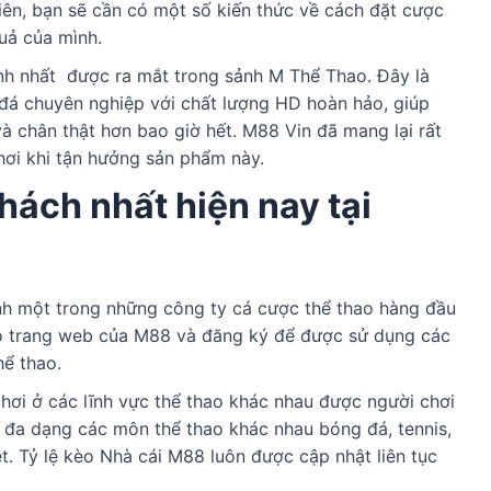
n, bạn sẽ cần có một số kiến ​​thức về cách đặt cược
quả của mình.
ành nhất được ra mắt trong sảnh M Thể Thao. Đây là
 đá chuyên nghiệp với chất lượng HD hoàn hảo, giúp
à chân thật hơn bao giờ hết. M88 Vin đã mang lại rất
hơi khi tận hưởng sản phẩm này.
ách nhất hiện nay tại
h một trong những công ty cá cược thể thao hàng đầu
ào trang web của M88 và đăng ký để được sử dụng các
hể thao.
hơi ở các lĩnh vực thể thao khác nhau được người chơi
 đa dạng các môn thể thao khác nhau bóng đá, tennis,
iệt. Tỷ lệ kèo Nhà cái M88 luôn được cập nhật liên tục