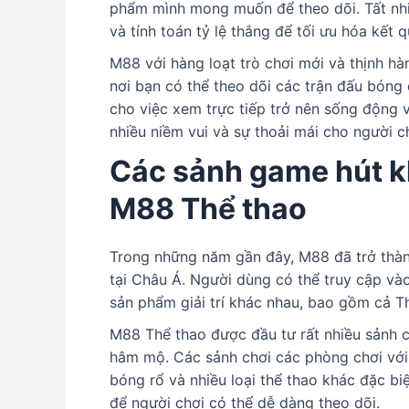
phẩm mình mong muốn để theo dõi. Tất nhiê
và tính toán tỷ lệ thắng để tối ưu hóa kết 
M88 với hàng loạt trò chơi mới và thịnh h
nơi bạn có thể theo dõi các trận đấu bóng
cho việc xem trực tiếp trở nên sống động v
nhiều niềm vui và sự thoải mái cho người c
Các sảnh game hút kh
M88 Thể thao
Trong những năm gần đây, M88 đã trở thàn
tại Châu Á. Người dùng có thể truy cập v
sản phẩm giải trí khác nhau, bao gồm cả T
M88 Thể thao được đầu tư rất nhiều sảnh c
hâm mộ. Các sảnh chơi các phòng chơi với
​​bóng rổ và nhiều loại thể thao khác đặc b
để người chơi có thể dễ dàng theo dõi.