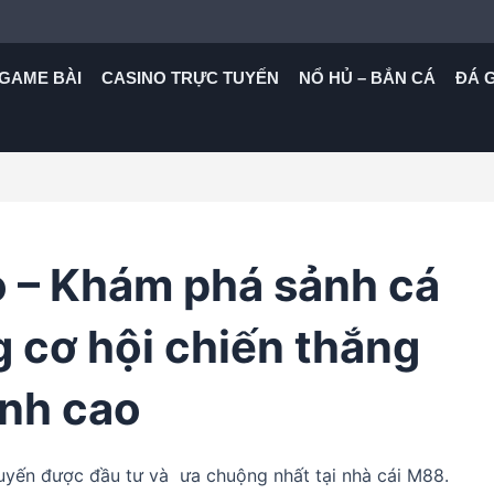
GAME BÀI
CASINO TRỰC TUYẾN
NỔ HỦ – BẮN CÁ
ĐÁ 
 – Khám phá sảnh cá
 cơ hội chiến thắng
ỉnh cao
uyến được đầu tư và ưa chuộng nhất tại nhà cái M88.