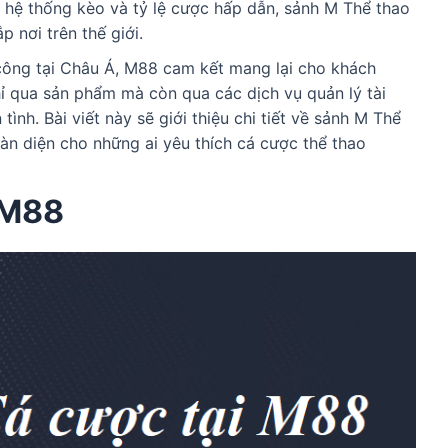
 hệ thống kèo và tỷ lệ cược hấp dẫn, sảnh M Thể thao
 nơi trên thế giới.
ông tại Châu Á, M88 cam kết mang lại cho khách
ỉ qua sản phẩm mà còn qua các dịch vụ quản lý tài
nh. Bài viết này sẽ giới thiệu chi tiết về sảnh M Thể
àn diện cho những ai yêu thích cá cược thể thao
i M88