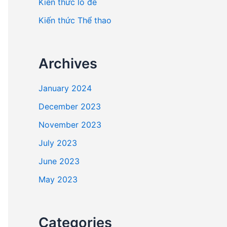
Kiến thức lô đề
Kiến thức Thể thao
Archives
January 2024
December 2023
November 2023
July 2023
June 2023
May 2023
Categories