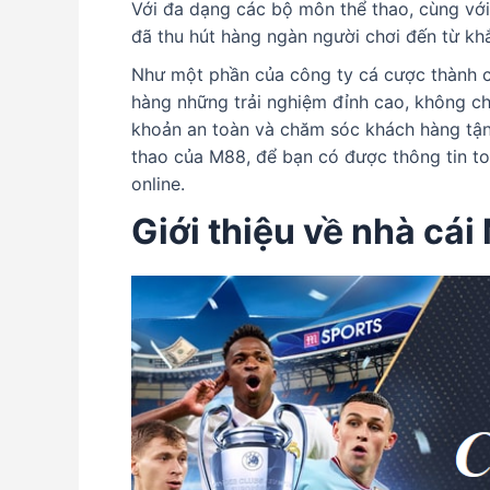
Với đa dạng các bộ môn thể thao, cùng với
đã thu hút hàng ngàn người chơi đến từ khắp
Như một phần của công ty cá cược thành c
hàng những trải nghiệm đỉnh cao, không ch
khoản an toàn và chăm sóc khách hàng tận tì
thao của M88, để bạn có được thông tin to
online.
Giới thiệu về nhà cá