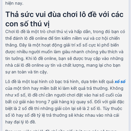
hiện nay.
Thả sức vui đùa chơi lô đề với các
con số thú vị
Chơi lô đề là một trò chơi thú vị và hấp dẫn, trong đó bạn có
thể đánh lô đề online để tìm kiếm niềm vui và cơ hội chiến
thắng. Đây là một hoạt động giải trí xổ số cực kì phổ biến
được nhiều người muốn làm giàu nhanh chóng yêu thích và
tin tưởng. Khi lô đề online, bạn sẽ được truy cập vào những
nhà cái lô đề online uy tín và chất lượng, mang lại cho bạn
sự an toàn và tin cậy.
Lô đề là một loại hình cờ bạc trá hình, dựa trên kết quả
xổ số
của một tỉnh hay miền bất kì làm kết quả trả thưởng. Không
như xổ số, lô đề chỉ cần người chơi đặt vào hai số cuối của
bất cứ giải nào trong 7 giải hàng kỳ quay số. Đối với giải đặc
biệt là 2 số đề thì những giải còn lại sẽ là 2 số lô. Tùy thuộc
số lô hay số đề tỷ lệ trả thưởng sẽ khác nhau vào nhà cái
hay đại lý lô đề.