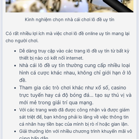
Kinh nghiệm chọn nhà cái chơi lô đề uy tín
Có rất nhiều lợi ích mà việc chơi lô đề online uy tín mang lại
cho người chơi.
Dễ dàng truy cập vào các trang lô đề uy tín từ bất kỳ
thiết bị nào có kết nối internet.
hà cái lô đề uy tín thường cung cấp nhiều loại
N
hình cá cược khác nhau, không chỉ giới hạn ở lô
đề.
Tham gia các trò chơi khác như xổ số, casino
trực tuyến hay cá độ bóng đá… tạo sự thú vị và
mới mẻ trong giải trí qua mạng.
Với các trang web đã được công nhận và được giám
sát triệt để, bạn không phải lo lắng về việc thông tin
cá nhân hay tiền bạc của mình bị rò rỉ hoặc gian lận.
Giải thưởng lớn với nhiều chương trình khuyến mãi vô
cùng hấp dẫn.