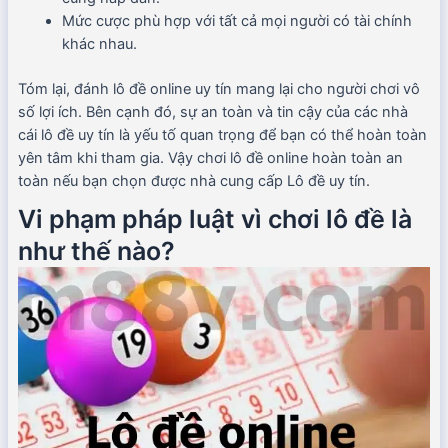
Mức cược phù hợp với tất cả mọi người có tài chính
khác nhau.
Tóm lại, đánh lô đề online uy tín mang lại cho người chơi vô
số lợi ích. Bên cạnh đó, sự an toàn và tin cậy của các nhà
cái lô đề uy tín là yếu tố quan trọng để bạn có thể hoàn toàn
yên tâm khi tham gia. Vậy chơi lô đề online hoàn toàn an
toàn nếu bạn chọn được nhà cung cấp Lô đề uy tín.
Vi phạm pháp luật vì chơi lô đề là
như thế nào?