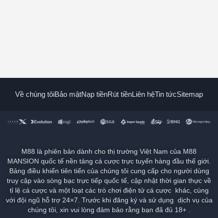
Về chúng tôi
Bảo mật
Nạp tiền
Rút tiền
Liên hệ
Tin tức
Sitemap
M88 là phiên bản dành cho thị trường Việt Nam của M88
MANSION quốc tế nền tảng cá cược trực tuyến hàng đầu thế giới.
Bảng điều khiển tiên tiến của chúng tôi cung cấp cho người dùng
truy cập vào sòng bạc trực tiếp quốc tế, cập nhật thời gian thực về
tỉ lệ cá cược và một loạt các trò chơi điện tử cá cược khác, cùng
với đội ngũ hỗ trợ 24×7. Trước khi đăng ký và sử dụng dịch vụ của
chúng tôi, xin vui lòng đảm bảo rằng bạn đã đủ 18+ .