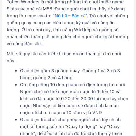
Totem Wonders là một trong những trò chơi thuộc game
Slots của nhà cái M88. Được người chơi tìm thấy dễ dàng
trong thư mục các trò “
Nổ hũ – Bắn cá
“. Trò chơi với những
guồng quay cùng các biểu tượng kỳ quái vô cùng ấn
tượng. Ở trò chơi này, tính năng Wild kép và guồng số
nhân chiến thắng sẽ mang đến cho người chơi giải thưởng
vô cùng đặc sắc.
Một số quy tắc cần biết khi bạn muốn tham gia trò chơi
này.
Giao diện gồm 3 guồng quay. Guồng 1 và 3 có 3
hàng, guồng 2 có 4 hàng.
Có tổng cộng 10 dòng cược cố định trong trò chơi.
Người chơi có thể chọn mức cược từ 1 đến 10 và
kích cỡ đặt cược từ 0.20 đến 20.00 tại mục tùy chọn
cược. Như vậy số tiền cược sẽ được tính là mức
cược x kích cỡ cược x 10, đơn vị là VND.
Giao diện trò chơi cho phép người chơi tùy chỉnh
một số thông số như “Quay tự động” hay “Quay
nhanh”, để điều chỉnh tốc độ trò chơi theo ý thích