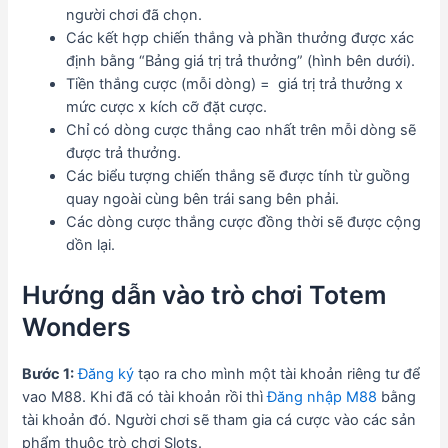
người chơi đã chọn.
Các kết hợp chiến thắng và phần thưởng được xác
định bằng “Bảng giá trị trả thưởng” (hình bên dưới).
Tiền thắng cược (mỗi dòng) = giá trị trả thưởng x
mức cược x kích cỡ đặt cược.
Chỉ có dòng cược thắng cao nhất trên mỗi dòng sẽ
được trả thưởng.
Các biểu tượng chiến thắng sẽ được tính từ guồng
quay ngoài cùng bên trái sang bên phải.
Các dòng cược thắng cược đồng thời sẽ được cộng
dồn lại.
Hướng dẫn vào trò chơi Totem
Wonders
Bước 1:
Đăng ký
tạo ra cho mình một tài khoản riêng tư để
vao M88. Khi đã có tài khoản rồi thì
Đăng nhập M88
bằng
tài khoản đó. Người chơi sẽ tham gia cá cược vào các sản
phẩm thuộc trò chơi Slots.