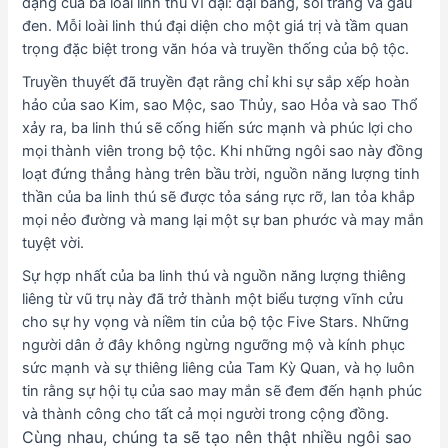
dạng của ba loài linh thú vĩ đại: đại bàng, sói trắng và gấu
đen. Mỗi loài linh thú đại diện cho một giá trị và tầm quan
trọng đặc biệt trong văn hóa và truyền thống của bộ tộc.
Truyền thuyết đã truyền đạt rằng chỉ khi sự sắp xếp hoàn
hảo của sao Kim, sao Mộc, sao Thủy, sao Hỏa và sao Thổ
xảy ra, ba linh thú sẽ cống hiến sức mạnh và phúc lợi cho
mọi thành viên trong bộ tộc. Khi những ngôi sao này đồng
loạt đứng thẳng hàng trên bầu trời, nguồn năng lượng tinh
thần của ba linh thú sẽ được tỏa sáng rực rỡ, lan tỏa khắp
mọi nẻo đường và mang lại một sự ban phước và may mắn
tuyệt vời.
Sự hợp nhất của ba linh thú và nguồn năng lượng thiêng
liêng từ vũ trụ này đã trở thành một biểu tượng vĩnh cửu
cho sự hy vọng và niềm tin của bộ tộc Five Stars. Những
người dân ở đây không ngừng ngưỡng mộ và kính phục
sức mạnh và sự thiêng liêng của Tam Kỳ Quan, và họ luôn
tin rằng sự hội tụ của sao may mắn sẽ đem đến hạnh phúc
và thành công cho tất cả mọi người trong cộng đồng.
Cùng nhau, chúng ta sẽ tạo nên thật nhiều ngôi sao