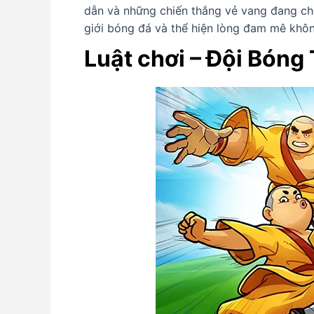
dẫn và những chiến thắng vẻ vang đang chờ
giới bóng đá và thể hiện lòng đam mê khôn
Luật chơi – Đội Bóng