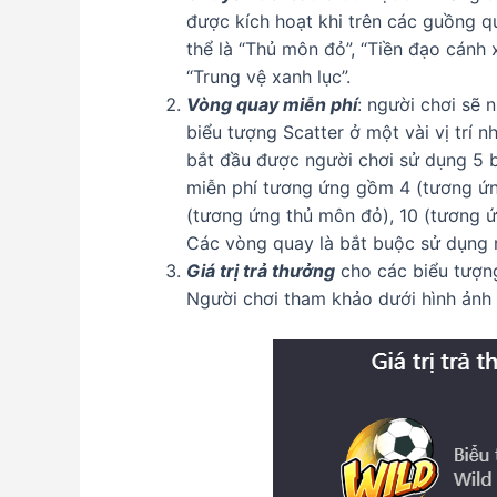
được kích hoạt khi trên các guồng q
thể là “Thủ môn đỏ”, “Tiền đạo cánh 
“Trung vệ xanh lục”.
Vòng quay miễn phí
: người chơi sẽ 
biểu tượng Scatter ở một vài vị trí n
bắt đầu được người chơi sử dụng 5 
miễn phí tương ứng gồm 4 (tương ứng
(tương ứng thủ môn đỏ), 10 (tương ứ
Các vòng quay là bắt buộc sử dụng n
Giá trị trả thưởng
cho các biểu tượng
Người chơi tham khảo dưới hình ảnh 