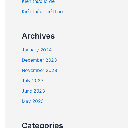
Kiến thức lô đề
Kiến thức Thể thao
Archives
January 2024
December 2023
November 2023
July 2023
June 2023
May 2023
Categories