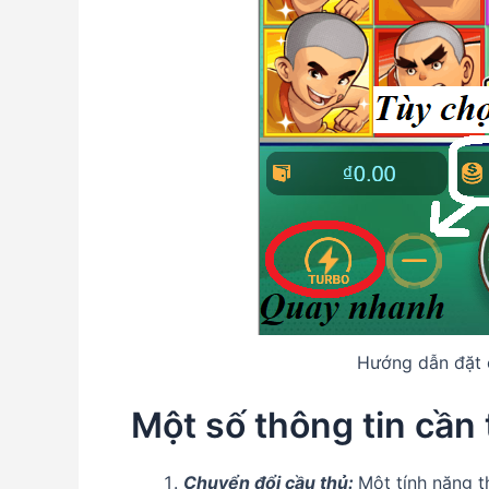
Hướng dẫn đặt c
Một số thông tin cần 
Chuyển đổi cầu thủ:
Một tính năng th