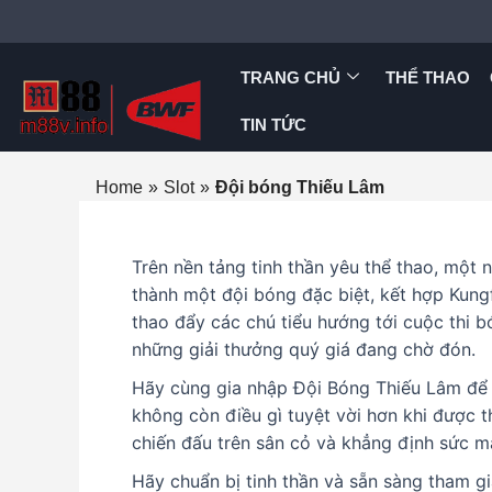
TRANG CHỦ
THỂ THAO
TIN TỨC
Home
»
Slot
»
Đội bóng Thiếu Lâm
Trên nền tảng tinh thần yêu thể thao, một
thành một đội bóng đặc biệt, kết hợp Kung
thao đẩy các chú tiểu hướng tới cuộc thi b
những giải thưởng quý giá đang chờ đón.
Hãy cùng gia nhập Đội Bóng Thiếu Lâm để
không còn điều gì tuyệt vời hơn khi được t
chiến đấu trên sân cỏ và khẳng định sức m
Hãy chuẩn bị tinh thần và sẵn sàng tham g