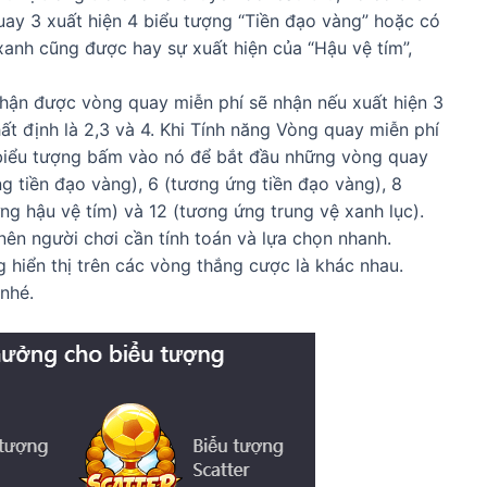
uay 3 xuất hiện 4 biểu tượng “Tiền đạo vàng” hoặc có
xanh cũng được hay sự xuất hiện của “Hậu vệ tím”,
nhận được vòng quay miễn phí sẽ nhận nếu xuất hiện 3
hất định là 2,3 và 4. Khi Tính năng Vòng quay miễn phí
biểu tượng bấm vào nó để bắt đầu những vòng quay
 tiền đạo vàng), 6 (tương ứng tiền đạo vàng), 8
ng hậu vệ tím) và 12 (tương ứng trung vệ xanh lục).
ên người chơi cần tính toán và lựa chọn nhanh.
 hiển thị trên các vòng thắng cược là khác nhau.
nhé.