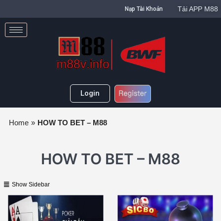
Tải APP M88
Nạp Tài Khoản
Login
Home
»
HOW TO BET – M88
HOW TO BET – M88
Show Sidebar