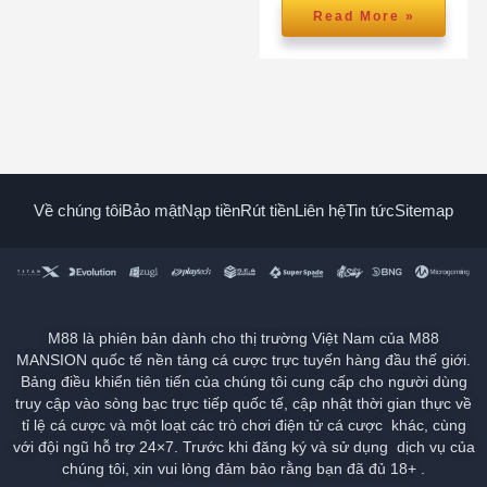
Read More »
Về chúng tôi
Bảo mật
Nạp tiền
Rút tiền
Liên hệ
Tin tức
Sitemap
M88 là phiên bản dành cho thị trường Việt Nam của M88
MANSION quốc tế nền tảng cá cược trực tuyến hàng đầu thế giới.
Bảng điều khiển tiên tiến của chúng tôi cung cấp cho người dùng
truy cập vào sòng bạc trực tiếp quốc tế, cập nhật thời gian thực về
tỉ lệ cá cược và một loạt các trò chơi điện tử cá cược khác, cùng
với đội ngũ hỗ trợ 24×7. Trước khi đăng ký và sử dụng dịch vụ của
chúng tôi, xin vui lòng đảm bảo rằng bạn đã đủ 18+ .